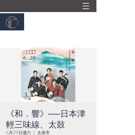
嘉義民族管弦樂團
ChiayiTraditionalOrchestra
《和．響》──日本津
輕三味線、太鼓
6月29日週六
  |  
太保市