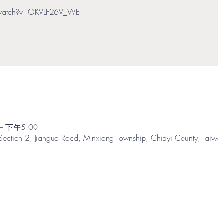
/watch?v=OKVLF26V_WE
– 下午5:00
ection 2, Jianguo Road, Minxiong Township, Chiayi County, Tai