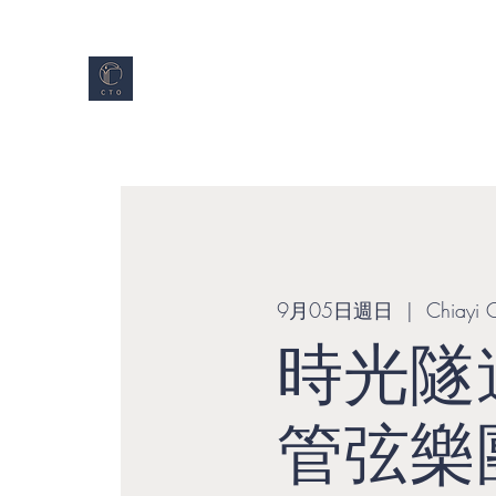
嘉義民族管弦樂團
ChiayiTraditionalOrchestra
首頁
關於CTO
樂團成員
最新消息及
9月05日週日
  |  
Chiayi 
時光隧
管弦樂